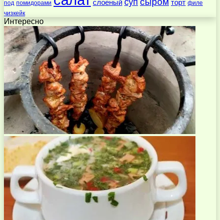
суп
сыром
слоеный
торт
под
помидорами
филе
чизкейк
Интересно