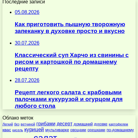
Последние записи
05.08.2026
Как приготовить пышную творожную
запеканку в духовке просто и вкусно
30.07.2026
Классический суп Харчо из свинины с
рисом и картошкой по домашнему
рецепту
28.07.2026
Рецепт легкого салата с крабовыми
палочками кукурузой и огурцом для
любого стола
Облако меток
десерт
грибами
домашний
духовке
Легкий
без
ветчиной
картофелем
курицей
квас
по-домашнему
мультиварке
овощами
орешками
кисель
салат