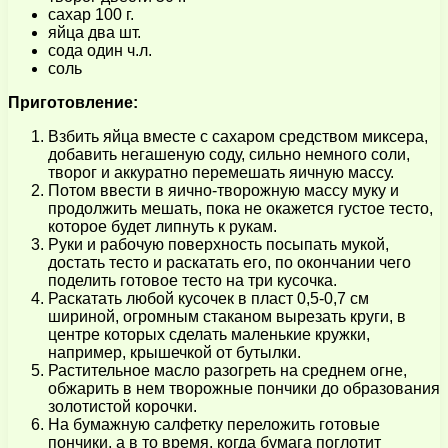
сахар 100 г.
яйца два шт.
сода один ч.л.
соль
Приготовление:
Взбить яйца вместе с сахаром средством миксера,
добавить негашеную соду, сильно немного соли,
творог и аккуратно перемешать яичную массу.
Потом ввести в яично-творожную массу муку и
продолжить мешать, пока не окажется густое тесто,
которое будет липнуть к рукам.
Руки и рабочую поверхность посыпать мукой,
достать тесто и раскатать его, по окончании чего
поделить готовое тесто на три кусочка.
Раскатать любой кусочек в пласт 0,5-0,7 см
шириной, огромным стаканом вырезать круги, в
центре которых сделать маленькие кружки,
например, крышечкой от бутылки.
Растительное масло разогреть на среднем огне,
обжарить в нем творожные пончики до образования
золотистой корочки.
На бумажную салфетку переложить готовые
пончики, а в то время, когда бумага поглотит