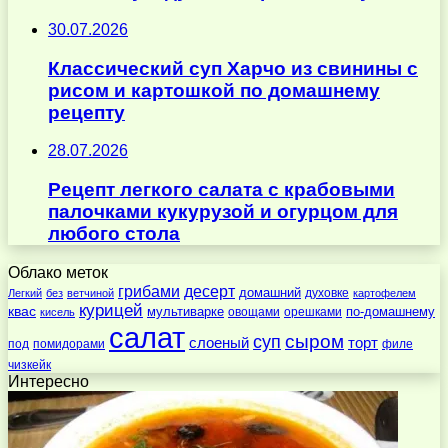
30.07.2026
Классический суп Харчо из свинины с
рисом и картошкой по домашнему
рецепту
28.07.2026
Рецепт легкого салата с крабовыми
палочками кукурузой и огурцом для
любого стола
Облако меток
десерт
грибами
домашний
духовке
Легкий
без
ветчиной
картофелем
курицей
квас
по-домашнему
мультиварке
овощами
орешками
кисель
салат
суп
сыром
слоеный
торт
под
помидорами
филе
чизкейк
Интересно