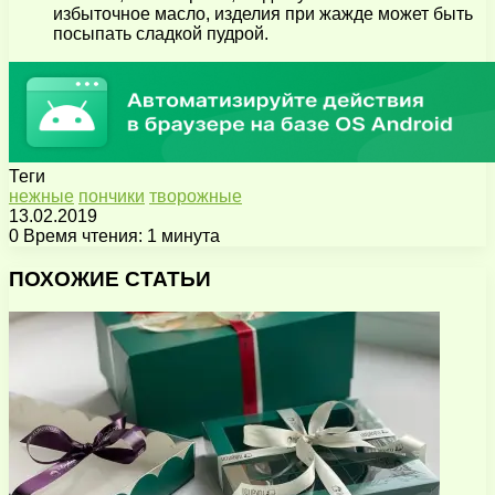
избыточное масло, изделия при жажде может быть
посыпать сладкой пудрой.
Теги
нежные
пончики
творожные
13.02.2019
0
Время чтения: 1 минута
Facebook
X
Pinterest
Вконтакте
Одноклассники
Messenger
Messenger
WhatsApp
Telegram
Viber
Поделиться
Печатать
через
ПОХОЖИЕ СТАТЬИ
электронную
почту