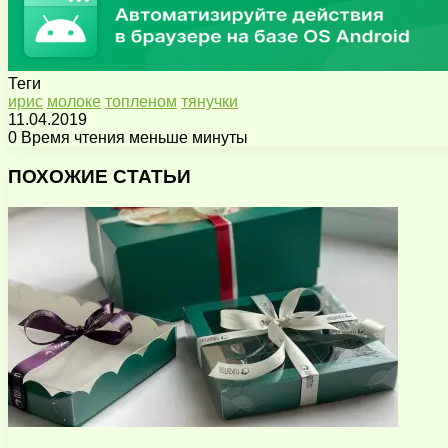
Теги
ирис
молоке
топленом
тянучки
11.04.2019
0
Время чтения меньше минуты
Facebook
X
Pinterest
Вконтакте
Одноклассники
Messenger
Messenger
WhatsApp
Telegram
Viber
Поделиться
Печатать
через
ПОХОЖИЕ СТАТЬИ
электронную
почту