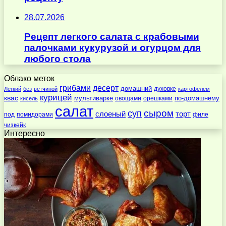
28.07.2026
Рецепт легкого салата с крабовыми
палочками кукурузой и огурцом для
любого стола
Облако меток
десерт
грибами
домашний
духовке
Легкий
без
ветчиной
картофелем
курицей
квас
по-домашнему
мультиварке
овощами
орешками
кисель
салат
суп
сыром
слоеный
торт
под
помидорами
филе
чизкейк
Интересно