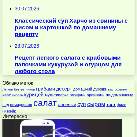
30.07.2026
Классический суп Харчо из свинины с
рисом и картошкой по домашнему
рецепту
28.07.2026
Рецепт легкого салата с крабовыми
палочками кукурузой и огурцом для
любого стола
Облако меток
десерт
грибами
домашний
духовке
Легкий
без
ветчиной
картофелем
курицей
квас
по-домашнему
мультиварке
овощами
орешками
кисель
салат
суп
сыром
слоеный
торт
под
помидорами
филе
чизкейк
Интересно