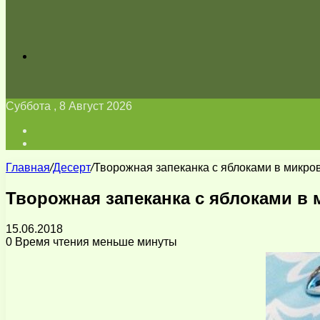
Искать
Суббота , 8 Август 2026
Войти
Switch
skin
Главная
/
Десерт
/
Творожная запеканка с яблоками в микров
Творожная запеканка с яблоками в 
15.06.2018
0
Время чтения меньше минуты