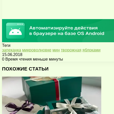
Теги
запеканка
микроволновке
мин
творожная
яблоками
15.06.2018
0
Время чтения меньше минуты
Facebook
X
Pinterest
Вконтакте
Одноклассники
Messenger
Messenger
WhatsApp
Telegram
Viber
Поделиться
Печатать
через
ПОХОЖИЕ СТАТЬИ
электронную
почту