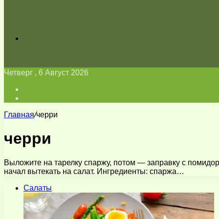
Искать
Четверг , 6 Август 2026
Войти
Switch
skin
Главная
/
черри
черри
Выложите на тарелку спаржу, потом — заправку с помидор
начал вытекать на салат. Ингредиенты: спаржа…
Салаты