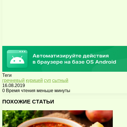
Теги
гречневый
курицей
суп
сытный
16.08.2019
0
Время чтения меньше минуты
Facebook
X
Pinterest
Вконтакте
Одноклассники
Messenger
Messenger
WhatsApp
Telegram
Viber
Поделиться
Печатать
через
ПОХОЖИЕ СТАТЬИ
электронную
почту