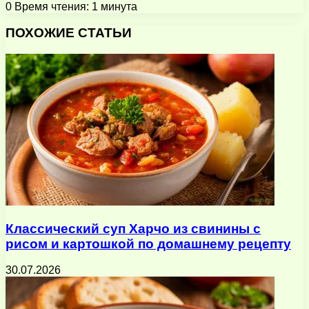
0
Время чтения: 1 минута
Facebook
X
Pinterest
Вконтакте
Одноклассники
Messenger
Messenger
WhatsApp
Telegram
Viber
Поделиться
Печатать
через
ПОХОЖИЕ СТАТЬИ
электронную
почту
Классический суп Харчо из свинины с
рисом и картошкой по домашнему рецепту
30.07.2026