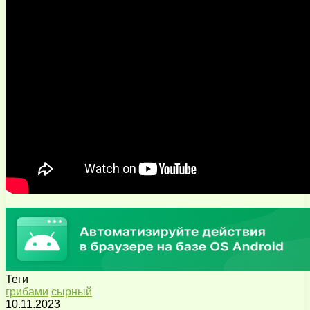
Теги
грибами
сырный
10.11.2023