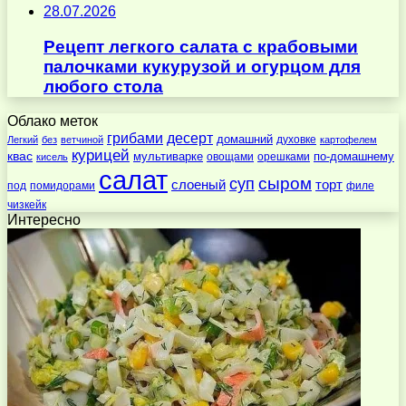
28.07.2026
Рецепт легкого салата с крабовыми
палочками кукурузой и огурцом для
любого стола
Облако меток
десерт
грибами
домашний
духовке
Легкий
без
ветчиной
картофелем
курицей
квас
по-домашнему
мультиварке
овощами
орешками
кисель
салат
суп
сыром
слоеный
торт
под
помидорами
филе
чизкейк
Интересно