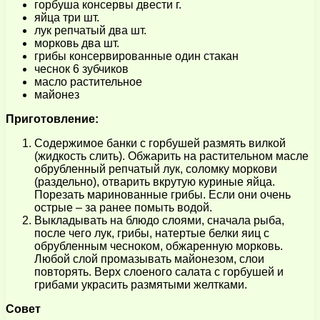
горбуша консервы двести г.
яйца три шт.
лук репчатый два шт.
морковь два шт.
грибы консервированные один стакан
чеснок 6 зубчиков
масло растительное
майонез
Приготовление:
Содержимое банки с горбушей размять вилкой
(жидкость слить). Обжарить на растительном масле
обрубленный репчатый лук, соломку моркови
(раздельно), отварить вкрутую куриные яйца.
Порезать маринованные грибы. Если они очень
острые – за ранее помыть водой.
Выкладывать на блюдо слоями, сначала рыба,
после чего лук, грибы, натертые белки яиц с
обрубленным чесноком, обжаренную морковь.
Любой слой промазывать майонезом, слои
повторять. Верх слоеного салата с горбушей и
грибами украсить размятыми желтками.
Совет