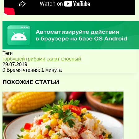
Теги
горбушей
грибами
салат
слоеный
29.07.2019
0
Время чтения: 1 минута
Facebook
X
Pinterest
Вконтакте
Одноклассники
Messenger
Messenger
WhatsApp
Telegram
Viber
Поделиться
Печатать
через
ПОХОЖИЕ СТАТЬИ
электронную
почту