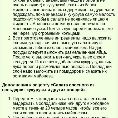
Открыть банки с ананасами (надо выбирать не
очень сладкие) и кукурузой, слить из банок
жидкость, вываливать их содержимое на дуршлаг и
подождать, пока ананасы и кукуруза самую малость
подсохнут, чтобы в салате не появилась лишняя
жидкость. Ананасы и ветчину надо порезать на
маленькие куски. Помыть лук-порей и порезать его
не через чур огромными кольцами.
Все приготовленные ингредиенты надо выложить
слоями, укладывая их в высшую салатницу и
смазывая любой из слоев майонезом. На дно
посуды следует выложить размельченные яйца.
После чего выложить ветчину, укрыть ее слоем
сельдерея. После чего добавляем кукурузу, кольца
лука-порея и размельченные ананасы. Последний
слой надо выложить из помидоров и смазать их
остатками майонеза.
Дополнения к рецепту «Салата слоеного из
сельдерея, кукурузы и других овощей»:
Перед тем, как подавать салат на стол, его надо
выдержать в холодильнике или другом холодном
месте в течении 20 четыре часов, чтобы все его
слои хорошо пропитались майонезом.
Перед броской подачей на стол салат посыпают