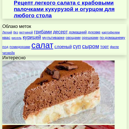
Рецепт легкого салата с крабовыми
палочками кукурузой и огурцом для
любого стола
Облако меток
десерт
грибами
домашний
духовке
Легкий
без
ветчиной
картофелем
курицей
квас
по-домашнему
мультиварке
овощами
орешками
кисель
салат
суп
сыром
слоеный
торт
под
помидорами
филе
чизкейк
Интересно