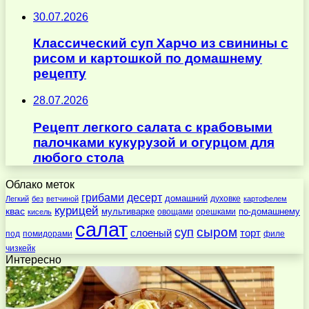
30.07.2026
Классический суп Харчо из свинины с
рисом и картошкой по домашнему
рецепту
28.07.2026
Рецепт легкого салата с крабовыми
палочками кукурузой и огурцом для
любого стола
Облако меток
десерт
грибами
домашний
духовке
Легкий
без
ветчиной
картофелем
курицей
квас
по-домашнему
мультиварке
овощами
орешками
кисель
салат
суп
сыром
слоеный
торт
под
помидорами
филе
чизкейк
Интересно