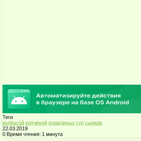
Теги
колбасой
копчёной
плавленых
суп
сырков
22.03.2019
0
Время чтения: 1 минута
Facebook
X
Pinterest
Вконтакте
Одноклассники
Messenger
Messenger
WhatsApp
Telegram
Viber
Поделиться
Печатать