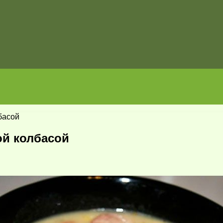
басой
ой колбасой