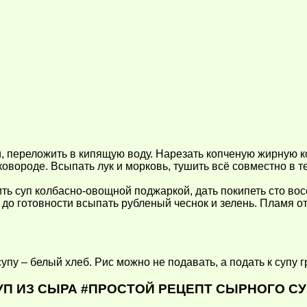
, переложить в кипящую воду. Нарезать копченую жирную к
ковороде. Всыпать лук и морковь, тушить всё совместно в т
ь суп колбасно-овощной поджаркой, дать покипеть сто восе
до готовности всыпать рубленый чеснок и зелень. Пламя от
супу – белый хлеб. Рис можно не подавать, а подать к супу
УП ИЗ СЫРА #ПРОСТОЙ РЕЦЕПТ СЫРНОГО С