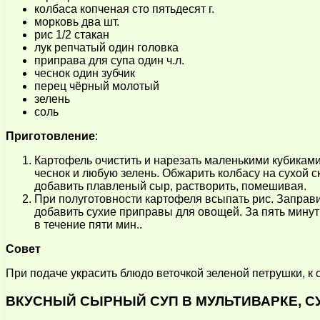
колбаса копченая сто пятьдесят г.
морковь два шт.
рис 1/2 стакан
лук репчатый один головка
приправа для супа один ч.л.
чеснок один зубчик
перец чёрный молотый
зелень
соль
Приготовление
:
Картофель очистить и нарезать маленькими кубиками
чеснок и любую зелень. Обжарить колбасу на сухой с
добавить плавленый сыр, растворить, помешивая.
При полуготовности картофеля всыпать рис. Заправит
добавить сухие приправы для овощей. За пять минут 
в течение пяти мин..
Совет
При подаче украсить блюдо веточкой зеленой петрушки, к 
ВКУСНЫЙ СЫРНЫЙ СУП В МУЛЬТИВАРКЕ, С