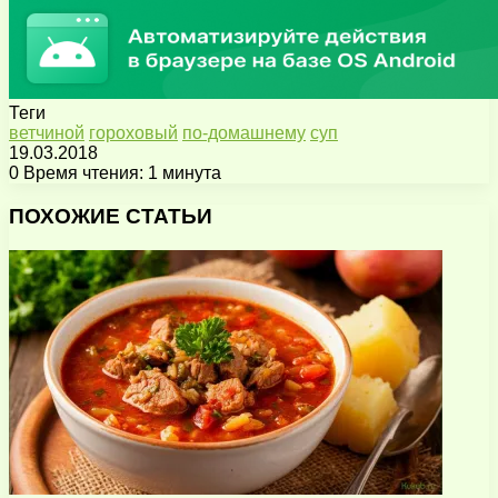
Теги
ветчиной
гороховый
по-домашнему
суп
19.03.2018
0
Время чтения: 1 минута
Facebook
X
Pinterest
Вконтакте
Одноклассники
Messenger
Messenger
WhatsApp
Telegram
Viber
Поделиться
Печатать
через
ПОХОЖИЕ СТАТЬИ
электронную
почту