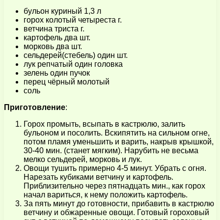
бульон куриный 1,3 л
горох колотый четыреста г.
ветчина триста г.
картофель два шт.
морковь два шт.
сельдерей(стебель) один шт.
лук репчатый один головка
зелень один пучок
перец чёрный молотый
соль
Приготовление
:
Горох промыть, всыпать в кастрюлю, залить
бульоном и посолить. Вскипятить на сильном огне,
потом пламя уменьшить и варить, накрыв крышкой,
30-40 мин. (станет мягким). Нарубить не весьма
мелко сельдерей, морковь и лук.
Овощи тушить примерно 4-5 минут. Убрать с огня.
Нарезать кубиками ветчину и картофель.
Приблизительно через пятнадцать мин., как горох
начал вариться, к нему положить картофель.
За пять минут до готовности, прибавить в кастрюлю
ветчину и обжаренные овощи. Готовый гороховый