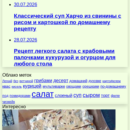
30.07.2026
Классический суп Харчо из свинины с
рисом и картошкой по домашнему
рецепту
28.07.2026
Рецепт легкого салата с крабовыми
палочками кукурузой и огурцом для
любого стола
Облако меток
десерт
грибами
домашний
духовке
Легкий
без
ветчиной
картофелем
курицей
квас
по-домашнему
мультиварке
овощами
орешками
кисель
салат
суп
сыром
слоеный
торт
под
помидорами
филе
чизкейк
Интересно