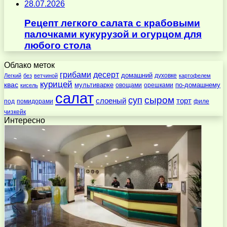
28.07.2026
Рецепт легкого салата с крабовыми
палочками кукурузой и огурцом для
любого стола
Облако меток
десерт
грибами
домашний
духовке
Легкий
без
ветчиной
картофелем
курицей
квас
по-домашнему
мультиварке
овощами
орешками
кисель
салат
суп
сыром
слоеный
торт
под
помидорами
филе
чизкейк
Интересно