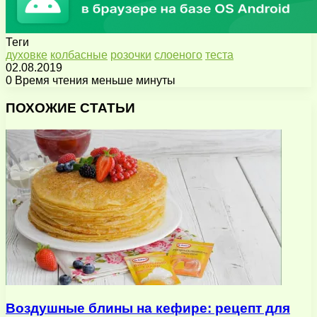
Теги
духовке
колбасные
розочки
слоеного
теста
02.08.2019
0
Время чтения меньше минуты
Facebook
X
Pinterest
Вконтакте
Одноклассники
Messenger
Messenger
WhatsApp
Telegram
Viber
Поделиться
Печатать
через
ПОХОЖИЕ СТАТЬИ
электронную
почту
Воздушные блины на кефире: рецепт для