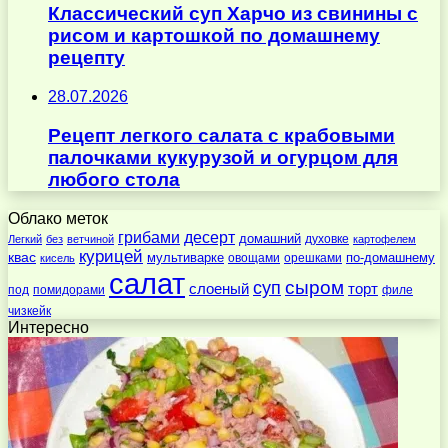
Классический суп Харчо из свинины с
рисом и картошкой по домашнему
рецепту
28.07.2026
Рецепт легкого салата с крабовыми
палочками кукурузой и огурцом для
любого стола
Облако меток
десерт
грибами
домашний
духовке
Легкий
без
ветчиной
картофелем
курицей
квас
по-домашнему
мультиварке
овощами
орешками
кисель
салат
суп
сыром
слоеный
торт
под
помидорами
филе
чизкейк
Интересно