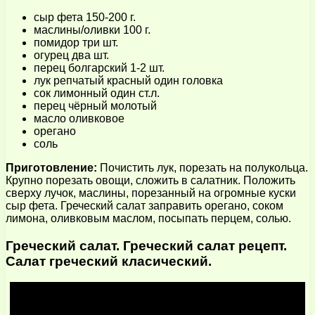
сыр фета 150-200 г.
маслины/оливки 100 г.
помидор три шт.
огурец два шт.
перец болгарский 1-2 шт.
лук репчатый красный один головка
сок лимонный один ст.л.
перец чёрный молотый
масло оливковое
орегано
соль
Приготовление:
Почистить лук, порезать на полукольца.
Крупно порезать овощи, сложить в салатник. Положить
сверху лучок, маслины, порезанный на огромные куски
сыр фета. Греческий салат заправить орегано, соком
лимона, оливковым маслом, посыпать перцем, солью.
Греческий салат. Греческий салат рецепт.
Салат греческий класический.