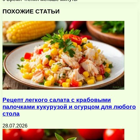
Facebook
X
Pinterest
Вконтакте
Одноклассники
Messenger
Messenger
WhatsApp
Telegram
Viber
Поделиться
Печатать
через
ПОХОЖИЕ СТАТЬИ
электронную
почту
Рецепт легкого салата с крабовыми
палочками кукурузой и огурцом для любого
стола
28.07.2026