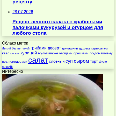
рецепту
28.07.2026
Рецепт легкого салата с крабовыми
палочками кукурузой и огурцом для
любого стола
Облако меток
десерт
грибами
домашний
духовке
Легкий
без
ветчиной
картофелем
курицей
квас
по-домашнему
мультиварке
овощами
орешками
кисель
салат
суп
сыром
слоеный
торт
под
помидорами
филе
чизкейк
Интересно