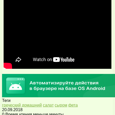
Теги
греческий
домашний
салат
сыром
фета
20.09.2018
0
Время чтения меньше минуты