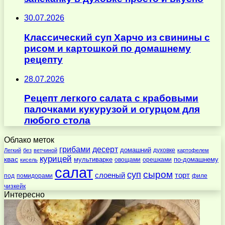
30.07.2026
Классический суп Харчо из свинины с
рисом и картошкой по домашнему
рецепту
28.07.2026
Рецепт легкого салата с крабовыми
палочками кукурузой и огурцом для
любого стола
Облако меток
десерт
грибами
домашний
духовке
Легкий
без
ветчиной
картофелем
курицей
квас
по-домашнему
мультиварке
овощами
орешками
кисель
салат
суп
сыром
слоеный
торт
под
помидорами
филе
чизкейк
Интересно