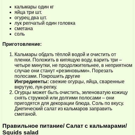
кальмары один кг
яйца три шт.
огурец два шт.
лук репчатый один головка
сметана
соль
Приготовление:
Кальмары обдать тёплой водой и очистить от
пленки. Положить в кипящую воду, варить три –
четыре минутки, не продолжительнее, в неприятном
случае они станут «резиновыми». Порезать
полосами. Покрошить другие
Ингредиенты:
свежие огурцы, яйца, сваренные
вкрутую, лук-репку.
Огурцы может быть очистить, зеленоватую кожицу
снять стружкой или долгими полосами – они
пригодятся для декорации блюда. Соль по вкусу.
Диетический салат из кальмаров заправить
сметаной.
Правильное питание/ Салат с кальмарами/
Squids salad