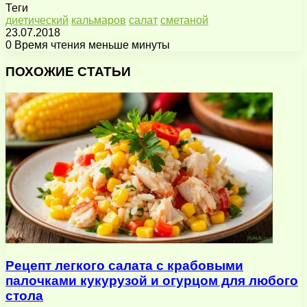
Теги
диетический
кальмаров
салат
сметаной
23.07.2018
0
Время чтения меньше минуты
Facebook
X
Pinterest
Вконтакте
Одноклассники
Messenger
Messenger
WhatsApp
Telegram
Viber
Поделиться
Печатать
через
ПОХОЖИЕ СТАТЬИ
электронную
почту
Рецепт легкого салата с крабовыми
палочками кукурузой и огурцом для любого
стола