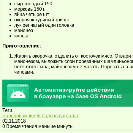
сыр твёрдый 150 г.
морковь 150 г.
яйца четыре шт.
окорочок куриный три шт.
лук репчатый один головка
майонез
чипсы
Приготовление:
Жарить окорочка, отделить от косточек мясо. Отвари
майонезом, выложить слой порезанных шампиньонов,
потертого сыра, майонезом не мазать. Порезать на 
чипсами.
Теги
жареной
курицей
подсолнух
салат
02.11.2018
0
Время чтения меньше минуты
Facebook
X
Pinterest
Вконтакте
Одноклассники
Messenger
Messenger
WhatsApp
Telegram
Viber
Поделиться
Печатать