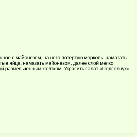
нное с майонезом, на него потертую морковь, намазать
тые яйца, намазать майонезом, далее слой мелко
лой размельченным желтком. Украсить салат «Подсолнух»