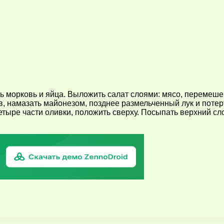
ть морковь и яйца. Выложить салат слоями: мясо, перемеше
 намазать майонезом, позднее размельченный лук и потер
четыре части оливки, положить сверху. Посыпать верхний с