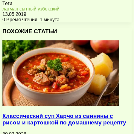
Теги
лагман
сытный
узбекский
13.05.2019
0
Время чтения: 1 минута
Facebook
X
Pinterest
Вконтакте
Одноклассники
Messenger
Messenger
WhatsApp
Telegram
Viber
Поделиться
Печатать
через
ПОХОЖИЕ СТАТЬИ
электронную
почту
Классический суп Харчо из свинины с
рисом и картошкой по домашнему рецепту