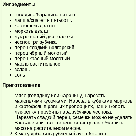
Ингредиенты
:
говядина/баранина пятьсот г.
лапша/спагетти пятьсот г.
картофель два шт.
морковь два шт.
лук репчатый два головки
чеснок три зубчика
перец сладкий болгарский
перец чёрный молотый
перец красный молотый
масло растительное
зелень
соль
Приготовление
:
Мясо (говядину или баранину) нарезать
маленькими кусочками. Нарезать кубиками морковь
и картофель в равных пропорциях, нашинковать
лук-репку, порубить пара зубчиков чеснока.
Нарезать сладкий перец, семечки можно не удалять.
В казане или толстостенной кастрюле обжарить
мясо на растительном масле.
К мясу добавить рубленый лук, обжарить