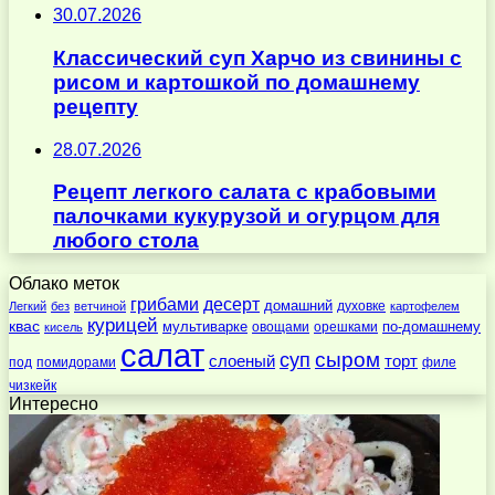
30.07.2026
Классический суп Харчо из свинины с
рисом и картошкой по домашнему
рецепту
28.07.2026
Рецепт легкого салата с крабовыми
палочками кукурузой и огурцом для
любого стола
Облако меток
десерт
грибами
домашний
духовке
Легкий
без
ветчиной
картофелем
курицей
квас
по-домашнему
мультиварке
овощами
орешками
кисель
салат
суп
сыром
слоеный
торт
под
помидорами
филе
чизкейк
Интересно