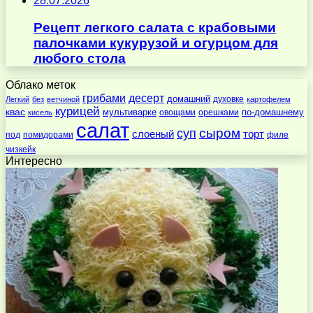
28.07.2026
Рецепт легкого салата с крабовыми
палочками кукурузой и огурцом для
любого стола
Облако меток
десерт
грибами
домашний
духовке
Легкий
без
ветчиной
картофелем
курицей
квас
по-домашнему
мультиварке
овощами
орешками
кисель
салат
суп
сыром
слоеный
торт
под
помидорами
филе
чизкейк
Интересно