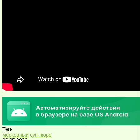
Теги
морковный
суп-пюре