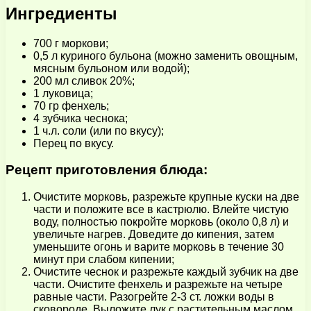
Ингредиенты
700 г моркови;
0,5 л куриного бульона (можно заменить овощным,
мясным бульоном или водой);
200 мл сливок 20%;
1 луковица;
70 гр фенхель;
4 зубчика чеснока;
1 ч.л. соли (или по вкусу);
Перец по вкусу.
Рецепт приготовления блюда:
Очистите морковь, разрежьте крупные куски на две
части и положите все в кастрюлю. Влейте чистую
воду, полностью покройте морковь (около 0,8 л) и
увеличьте нагрев. Доведите до кипения, затем
уменьшите огонь и варите морковь в течение 30
минут при слабом кипении;
Очистите чеснок и разрежьте каждый зубчик на две
части. Очистите фенхель и разрежьте на четыре
равные части. Разогрейте 2-3 ст. ложки воды в
сковороде. Выложите лук с растительным маслом,