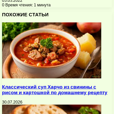
05.05.2022
0
Время чтения: 1 минута
Facebook
X
Pinterest
Вконтакте
Одноклассники
Messenger
Messenger
WhatsApp
Telegram
Viber
Поделиться
Печатать
через
ПОХОЖИЕ СТАТЬИ
электронную
почту
Классический суп Харчо из свинины с
рисом и картошкой по домашнему рецепту
30.07.2026