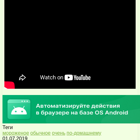
Теги
мороженое
обычное
очень
по-домашнему
01.07.2019