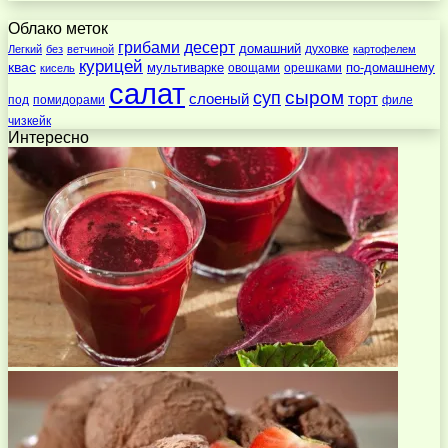
Облако меток
десерт
грибами
домашний
духовке
Легкий
без
ветчиной
картофелем
курицей
квас
по-домашнему
мультиварке
овощами
орешками
кисель
салат
суп
сыром
слоеный
торт
под
помидорами
филе
чизкейк
Интересно