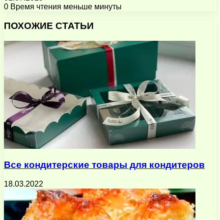
0
Время чтения меньше минуты
Facebook
X
Pinterest
Вконтакте
Одноклассники
Messenger
Messenger
WhatsApp
Telegram
Viber
Поделиться
Печатать
через
ПОХОЖИЕ СТАТЬИ
электронную
почту
Все кондитерские товары для кондитеров
18.03.2022