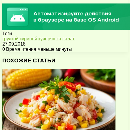
Теги
грудкой
куриной
кучеряшка
салат
27.09.2018
0
Время чтения меньше минуты
Facebook
X
Pinterest
Вконтакте
Одноклассники
Messenger
Messenger
WhatsApp
Telegram
Viber
Поделиться
Печатать
через
ПОХОЖИЕ СТАТЬИ
электронную
почту