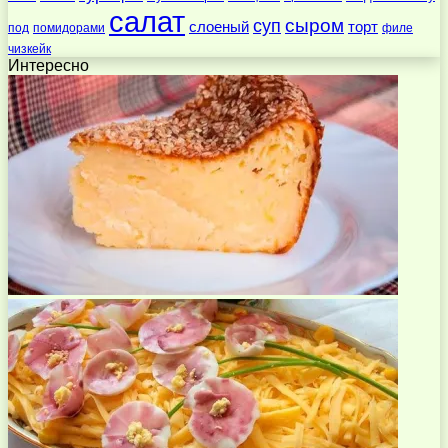
салат
суп
сыром
слоеный
торт
под
помидорами
филе
чизкейк
Интересно