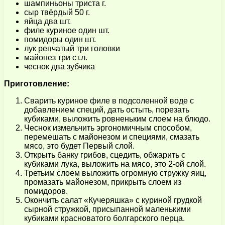
шампиньоны триста г.
сыр твёрдый 50 г.
яйца два шт.
филе куриное один шт.
помидоры один шт.
лук репчатый три головки
майонез три ст.л.
чеснок два зубчика
Приготовление:
Сварить куриное филе в подсоленной воде с
добавлением специй, дать остыть, порезать
кубиками, выложить ровненьким слоем на блюдо.
Чеснок измельчить эргономичным способом,
перемешать с майонезом и специями, смазать
мясо, это будет Первый слой.
Открыть банку грибов, сцедить, обжарить с
кубиками лука, выложить на мясо, это 2-ой слой.
Третьим слоем выложить огромную стружку яиц,
промазать майонезом, прикрыть слоем из
помидоров.
Окончить салат «Кучеряшка» с куриной грудкой
сырной стружкой, присыпанной маленькими
кубиками красноватого болгарского перца.