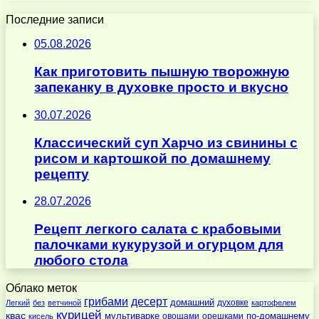
Последние записи
05.08.2026
Как приготовить пышную творожную
запеканку в духовке просто и вкусно
30.07.2026
Классический суп Харчо из свинины с
рисом и картошкой по домашнему
рецепту
28.07.2026
Рецепт легкого салата с крабовыми
палочками кукурузой и огурцом для
любого стола
Облако меток
десерт
грибами
домашний
духовке
Легкий
без
ветчиной
картофелем
курицей
квас
по-домашнему
мультиварке
овощами
орешками
кисель