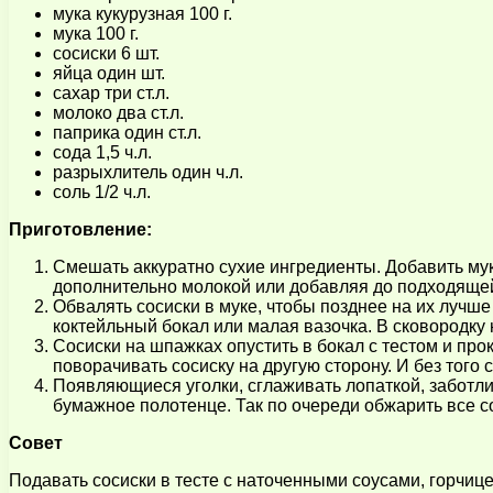
мука кукурузная 100 г.
мука 100 г.
сосиски 6 шт.
яйца один шт.
сахар три ст.л.
молоко два ст.л.
паприка один ст.л.
сода 1,5 ч.л.
разрыхлитель один ч.л.
соль 1/2 ч.л.
Приготовление:
Смешать аккуратно сухие ингредиенты. Добавить муку
дополнительно молокой или добавляя до подходящей
Обвалять сосиски в муке, чтобы позднее на их лучше 
коктейльный бокал или малая вазочка. В сковородку
Сосиски на шпажках опустить в бокал с тестом и прок
поворачивать сосиску на другую сторону. И без того с
Появляющиеся уголки, сглаживать лопаткой, заботли
бумажное полотенце. Так по очереди обжарить все с
Совет
Подавать сосиски в тесте с наточенными соусами, горчице