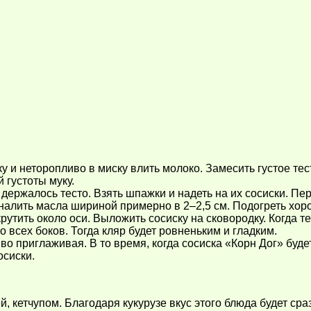
 и неторопливо в миску влить молоко. Замесить густое тест
 густоты муку.
держалось тесто. Взять шпажки и надеть на их сосиски. Пер
 налить масла шириной примерно в 2–2,5 см. Подогреть хор
рутить около оси. Выложить сосиску на сковородку. Когда т
о всех боков. Тогда кляр будет ровненьким и гладким.
во приглаживая. В то время, когда сосиска «Корн Дог» буд
осиски.
й, кетчупом. Благодаря кукурузе вкус этого блюда будет с