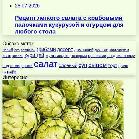
28.07.2026
Рецепт легкого салата с крабовыми
палочками кукурузой и огурцом для
любого стола
Облако меток
десерт
грибами
домашний
духовке
Легкий
без
ветчиной
картофелем
курицей
квас
по-домашнему
мультиварке
овощами
орешками
кисель
салат
суп
сыром
слоеный
торт
под
помидорами
филе
чизкейк
Интересно