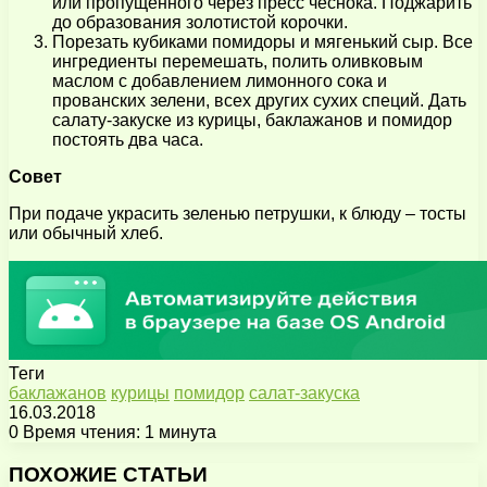
или пропущенного через пресс чеснока. Поджарить
до образования золотистой корочки.
Порезать кубиками помидоры и мягенький сыр. Все
ингредиенты перемешать, полить оливковым
маслом с добавлением лимонного сока и
прованских зелени, всех других сухих специй. Дать
салату-закуске из курицы, баклажанов и помидор
постоять два часа.
Совет
При подаче украсить зеленью петрушки, к блюду – тосты
или обычный хлеб.
Теги
баклажанов
курицы
помидор
салат-закуска
16.03.2018
0
Время чтения: 1 минута
Facebook
X
Pinterest
Вконтакте
Одноклассники
Messenger
Messenger
WhatsApp
Telegram
Viber
Поделиться
Печатать
через
ПОХОЖИЕ СТАТЬИ