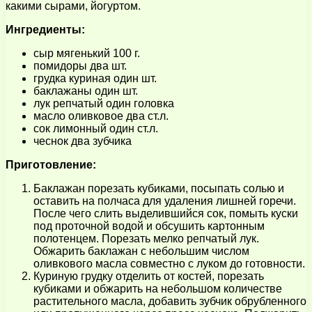
какими сырами, йогуртом.
Ингредиенты:
сыр мягенький 100 г.
помидоры два шт.
грудка куриная один шт.
баклажаны один шт.
лук репчатый один головка
масло оливковое два ст.л.
сок лимонный один ст.л.
чеснок два зубчика
Приготовление:
Баклажан порезать кубиками, посыпать солью и
оставить на полчаса для удаления лишней горечи.
После чего слить выделившийся сок, помыть куски
под проточной водой и обсушить картонным
полотенцем. Порезать мелко репчатый лук.
Обжарить баклажан с небольшим числом
оливкового масла совместно с луком до готовности.
Куриную грудку отделить от костей, порезать
кубиками и обжарить на небольшом количестве
растительного масла, добавить зубчик обрубленного