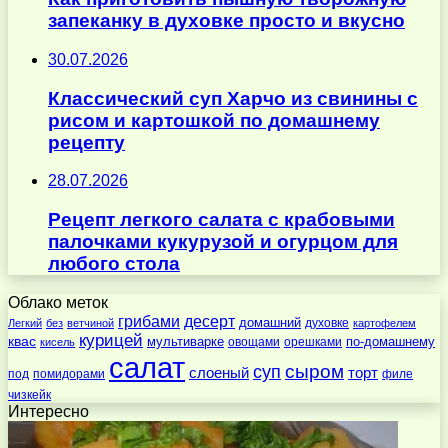
запеканку в духовке просто и вкусно
30.07.2026
Классический суп Харчо из свинины с
рисом и картошкой по домашнему
рецепту
28.07.2026
Рецепт легкого салата с крабовыми
палочками кукурузой и огурцом для
любого стола
Облако меток
десерт
грибами
домашний
духовке
Легкий
без
ветчиной
картофелем
курицей
квас
по-домашнему
мультиварке
овощами
орешками
кисель
салат
суп
сыром
слоеный
торт
под
помидорами
филе
чизкейк
Интересно