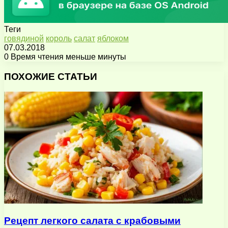
Теги
говядиной
король
салат
яблоком
07.03.2018
0
Время чтения меньше минуты
Facebook
X
Pinterest
Вконтакте
Одноклассники
Messenger
Messenger
WhatsApp
Telegram
Viber
Поделиться
Печатать
через
ПОХОЖИЕ СТАТЬИ
электронную
почту
Рецепт легкого салата с крабовыми