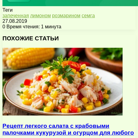
Теги
запеченная
лимоном
розмарином
семга
27.08.2019
0
Время чтения: 1 минута
Facebook
X
Pinterest
Вконтакте
Одноклассники
Messenger
Messenger
WhatsApp
Telegram
Viber
Поделиться
Печатать
через
ПОХОЖИЕ СТАТЬИ
электронную
почту
Рецепт легкого салата с крабовыми
палочками кукурузой и огурцом для любого