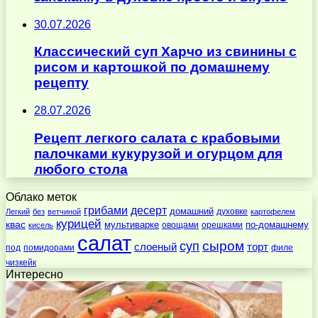
30.07.2026
Классический суп Харчо из свинины с
рисом и картошкой по домашнему
рецепту
28.07.2026
Рецепт легкого салата с крабовыми
палочками кукурузой и огурцом для
любого стола
Облако меток
десерт
грибами
домашний
духовке
Легкий
без
ветчиной
картофелем
курицей
квас
по-домашнему
мультиварке
овощами
орешками
кисель
салат
суп
сыром
слоеный
торт
под
помидорами
филе
чизкейк
Интересно