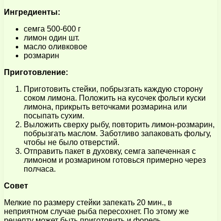
Ингредиенты:
семга 500-600 г
лимон один шт.
масло оливковое
розмарин
Приготовление:
Приготовить стейки, побрызгать каждую сторону
соком лимона. Положить на кусочек фольги куски
лимона, прикрыть веточками розмарина или
посыпать сухим.
Выложить сверху рыбу, повторить лимон-розмарин,
побрызгать маслом. Заботливо запаковать фольгу,
чтобы не было отверстий.
Отправить пакет в духовку, семга запеченная с
лимоном и розмарином готовься примерно через
полчаса.
Совет
Мелкие по размеру стейки запекать 20 мин., в
неприятном случае рыба пересохнет. По этому же
рецепту может быть приготовить и форель.