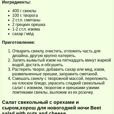
Ингредиенты:
400 г свеклы
100 г. творога
2 ст.л. сметаны
2 грецких орешка
1-2 ст.л. изюма
сахар / мёд
Приготовление:
Отварить свеклу, очистить, отложить часть для
дизайна, другую крупно натереть.
Залить вымытый изюм на пятнадцать минут жаркой
водой, достать и обсушить.
Растереть творог, добавить сахар или мед, изюм,
размельченные орешки, заправить сметаной.
Смешать свеклу с творожной массой, переложить
на плоское блюдо, украсить сладкий свекольный
салат с изюмом, творогом и орешками узкими
ломтиками свеклы, выложив из их розочку.
Салат свекольный с орехами и
сыром,хорош для новогодней ночи Beet
salad with nuts and cheese