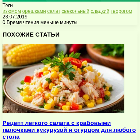
Теги
изюмом
орешками
салат
свекольный
сладкий
творогом
23.07.2019
0
Время чтения меньше минуты
Facebook
X
Pinterest
Вконтакте
Одноклассники
Messenger
Messenger
WhatsApp
Telegram
Viber
Поделиться
Печатать
через
ПОХОЖИЕ СТАТЬИ
электронную
почту
Рецепт легкого салата с крабовыми
палочками кукурузой и огурцом для любого
стола