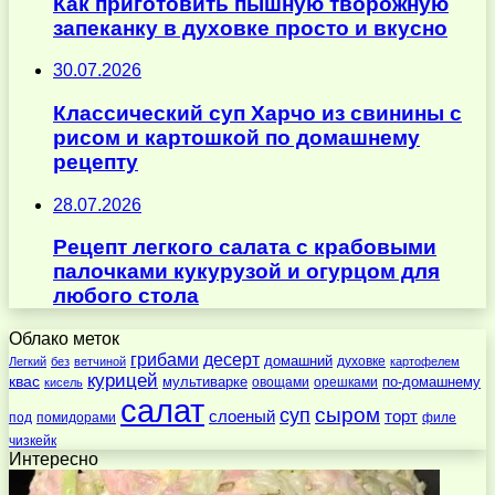
Как приготовить пышную творожную
запеканку в духовке просто и вкусно
30.07.2026
Классический суп Харчо из свинины с
рисом и картошкой по домашнему
рецепту
28.07.2026
Рецепт легкого салата с крабовыми
палочками кукурузой и огурцом для
любого стола
Облако меток
десерт
грибами
домашний
духовке
Легкий
без
ветчиной
картофелем
курицей
квас
по-домашнему
мультиварке
овощами
орешками
кисель
салат
суп
сыром
слоеный
торт
под
помидорами
филе
чизкейк
Интересно