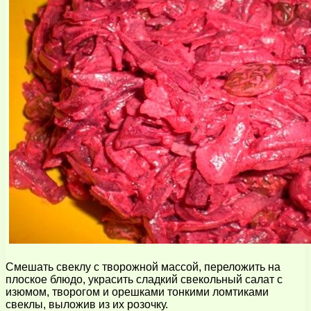
Смешать свеклу с творожной массой, переложить на
плоское блюдо, украсить сладкий свекольный салат с
изюмом, творогом и орешками тонкими ломтиками
свеклы, выложив из их розочку.