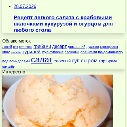
28.07.2026
Рецепт легкого салата с крабовыми
палочками кукурузой и огурцом для
любого стола
Облако меток
десерт
грибами
домашний
духовке
Легкий
без
ветчиной
картофелем
курицей
квас
по-домашнему
мультиварке
овощами
орешками
кисель
салат
суп
сыром
слоеный
торт
под
помидорами
филе
чизкейк
Интересно