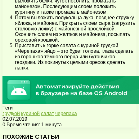
выложить белки, чуток посолить, промазать
майонезом. Последующим слоем положить
курятину и также промазать майонезом.
Потом выложить полукольца лука, позднее стружку
яблока, и майонез. Прикрыть слоем сыра (загрузить
столовую ложку) с майонезной прослойкой.
Окончить слоем из желтков и майонеза, посыпать
ореховой крошкой.
Приставить к горке салата с куриной грудкой
«Черепаха» яйцо – это будет голова, глаза сделать
из горошков тёмного перца или бутончиков
гвоздики. Из покинутых целыми орехов сделать
лапки.
Теги
грудкой
куриной
салат
черепаха
02.07.2019
0
Время чтения: 1 минута
Facebook
X
Pinterest
Вконтакте
Одноклассники
Messenger
Messenger
WhatsApp
Telegram
Viber
Поделиться
Печатать
через
ПОХОЖИЕ СТАТЬИ