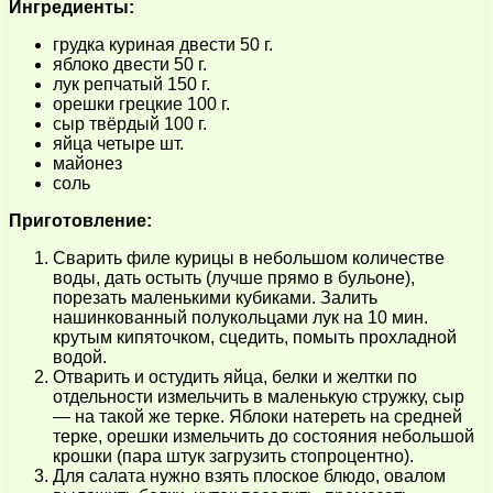
Ингредиенты:
грудка куриная двести 50 г.
яблоко двести 50 г.
лук репчатый 150 г.
орешки грецкие 100 г.
сыр твёрдый 100 г.
яйца четыре шт.
майонез
соль
Приготовление:
Сварить филе курицы в небольшом количестве
воды, дать остыть (лучше прямо в бульоне),
порезать маленькими кубиками. Залить
нашинкованный полукольцами лук на 10 мин.
крутым кипяточком, сцедить, помыть прохладной
водой.
Отварить и остудить яйца, белки и желтки по
отдельности измельчить в маленькую стружку, сыр
— на такой же терке. Яблоки натереть на средней
терке, орешки измельчить до состояния небольшой
крошки (пара штук загрузить стопроцентно).
Для салата нужно взять плоское блюдо, овалом