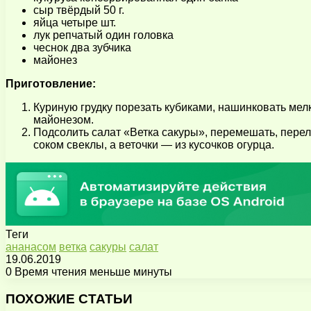
сыр твёрдый 50 г.
яйца четыре шт.
лук репчатый один головка
чеснок два зубчика
майонез
Приготовление:
Куриную грудку порезать кубиками, нашинковать мелко
майонезом.
Подсолить салат «Ветка сакуры», перемешать, перело
соком свеклы, а веточки — из кусочков огурца.
Теги
ананасом
ветка
сакуры
салат
19.06.2019
0
Время чтения меньше минуты
Facebook
X
Pinterest
Вконтакте
Одноклассники
Messenger
Messenger
WhatsApp
Telegram
Viber
Поделиться
Печатать
через
ПОХОЖИЕ СТАТЬИ
электронную