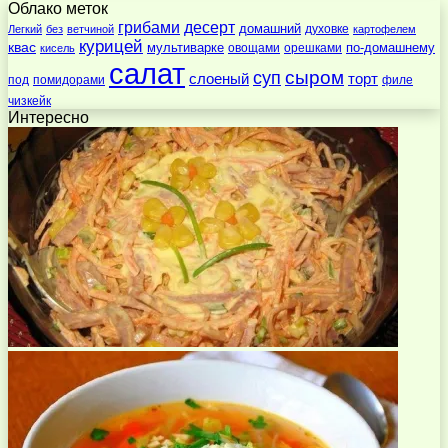
Облако меток
десерт
грибами
домашний
духовке
Легкий
без
ветчиной
картофелем
курицей
квас
по-домашнему
мультиварке
овощами
орешками
кисель
салат
суп
сыром
слоеный
торт
под
помидорами
филе
чизкейк
Интересно