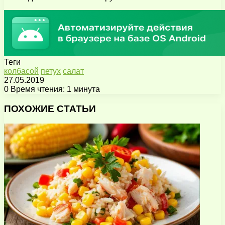
Теги
колбасой
петух
салат
27.05.2019
0
Время чтения: 1 минута
Facebook
X
Pinterest
Вконтакте
Одноклассники
Messenger
Messenger
WhatsApp
Telegram
Viber
Поделиться
Печатать
через
ПОХОЖИЕ СТАТЬИ
электронную
почту