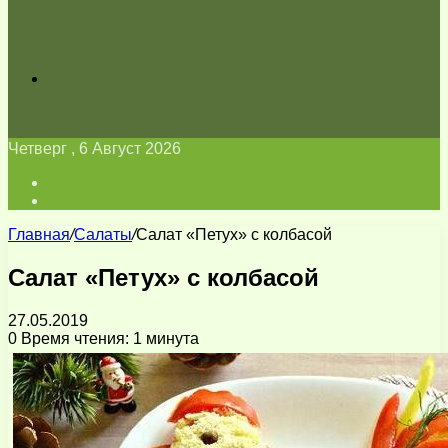
Искать
Четверг , 6 Август 2026
Войти
Switch
skin
Главная
/
Салаты
/
Салат «Петух» с колбасой
Салат «Петух» с колбасой
27.05.2019
0
Время чтения: 1 минута