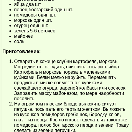
яйца два шт.
перец болгарский один шт.
помидоры один шт.
морковь один шт.
огурец один шт.
зелень 5-6 веточек
майонез
соль
Приготовление:
Отварить в кожице клубни картофеля, морковь.
Ингредиенты остудить, очистить, отварить яйца.
Картофель и морковь порезать маленькими
кубиками. Белки мелко нарубить. Перемешать
продукты в миске совместно с кубиками
свежайшего огурца, вареной колбасы или сосисок.
Заправить массу майонезом, по мере надобности
посолить.
На огромном плоском блюде выложить силуэт
петушка, посыпать его тертым желтком. Выложить
из кусочков помидоров гребешок, бородку, клюв,
глаз – из перца. Крыло и хвост сделать из такого же
помидора, полос болгарского перца и зелени. Траву
сделать из зелени петрушки.