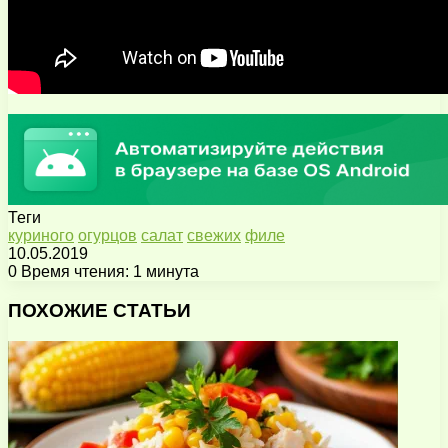
Теги
куриного
огурцов
салат
свежих
филе
10.05.2019
0
Время чтения: 1 минута
Facebook
X
Pinterest
Вконтакте
Одноклассники
Messenger
Messenger
WhatsApp
Telegram
Viber
Поделиться
Печатать
через
ПОХОЖИЕ СТАТЬИ
электронную
почту