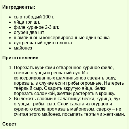
Ингредиенты:
сыр твёрдый 100 г.
яйца три шт.
филе куриное 2-3 шт.
огурец два шт.
шампиньоны консервированные один банка
лук репчатый один головка
майонез
Приготовление:
Порезать кубиками отваренное куриное филе,
свежие огурцы и репчатый лук. Из
консервированных шампиньонов сцедить воду,
порезать, в случае если грибы огромные. Натереть
твёрдый сыр. Сварить вкрутую яйца, белки
порезать соломкой, желтки растереть в крошку.
Выложить слоями в салатницу: белки, курица, лук,
огурцы, грибы, сыр. Слои салата из огурцов и
куриного филе промазать майонезом, сверху – не
считая этого майонез, посыпать тертыми желтками.
Совет