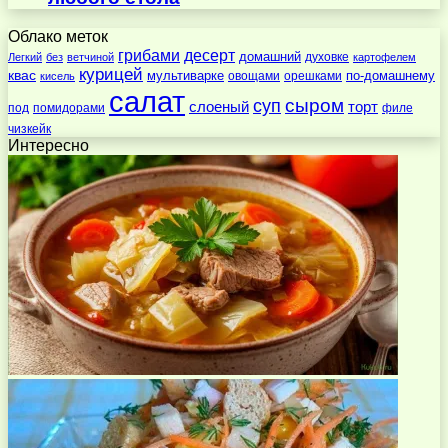
Облако меток
десерт
грибами
домашний
духовке
Легкий
без
ветчиной
картофелем
курицей
квас
по-домашнему
мультиварке
овощами
орешками
кисель
салат
суп
сыром
слоеный
торт
под
помидорами
филе
чизкейк
Интересно