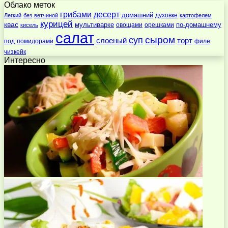
Облако меток
десерт
грибами
домашний
духовке
Легкий
без
ветчиной
картофелем
курицей
квас
по-домашнему
мультиварке
овощами
орешками
кисель
салат
суп
сыром
слоеный
торт
под
помидорами
филе
чизкейк
Интересно