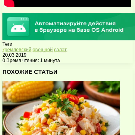
Теги
кремлевский
овощной
салат
20.03.2019
0
Время чтения: 1 минута
Facebook
X
Pinterest
Вконтакте
Одноклассники
Messenger
Messenger
WhatsApp
Telegram
Viber
Поделиться
Печатать
через
ПОХОЖИЕ СТАТЬИ
электронную
почту