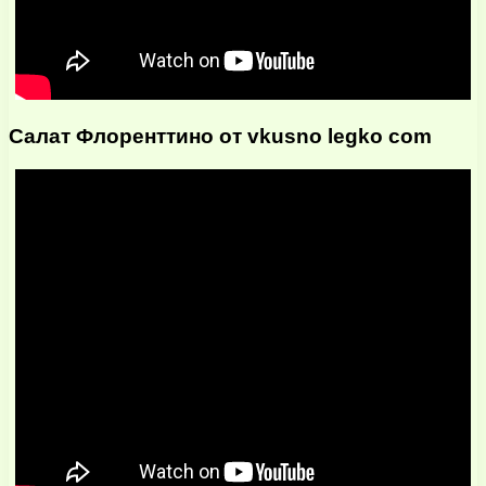
Салат Флоренттино от vkusno legko com