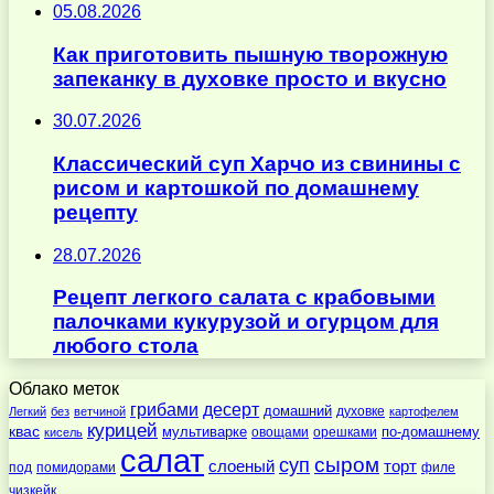
05.08.2026
Как приготовить пышную творожную
запеканку в духовке просто и вкусно
30.07.2026
Классический суп Харчо из свинины с
рисом и картошкой по домашнему
рецепту
28.07.2026
Рецепт легкого салата с крабовыми
палочками кукурузой и огурцом для
любого стола
Облако меток
десерт
грибами
домашний
духовке
Легкий
без
ветчиной
картофелем
курицей
квас
по-домашнему
мультиварке
овощами
орешками
кисель
салат
суп
сыром
слоеный
торт
под
помидорами
филе
чизкейк