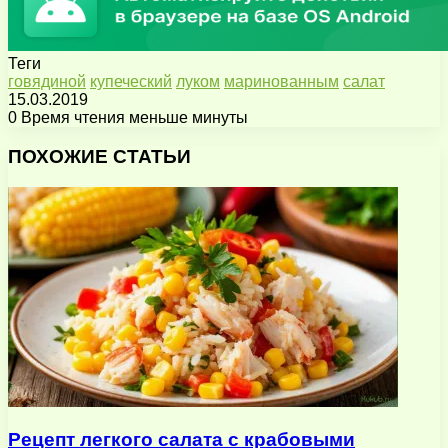
Теги
говядиной
купеческий
луком
маринованным
салат
15.03.2019
0
Время чтения меньше минуты
Facebook
X
Pinterest
Вконтакте
Одноклассники
Messenger
Messenger
WhatsApp
Telegram
Viber
Поделиться
Печатать
через
ПОХОЖИЕ СТАТЬИ
электронную
почту
Рецепт легкого салата с крабовыми