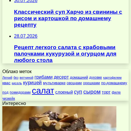
30.07.2026
Классический суп Харчо из свинины с
рисом и картошкой по домашнему
рецепту
28.07.2026
Рецепт легкого салата с крабовыми
палочками кукурузой и огурцом для
любого стола
Облако меток
десерт
грибами
домашний
духовке
Легкий
без
ветчиной
картофелем
курицей
квас
по-домашнему
мультиварке
овощами
орешками
кисель
салат
суп
сыром
слоеный
торт
под
помидорами
филе
чизкейк
Интересно