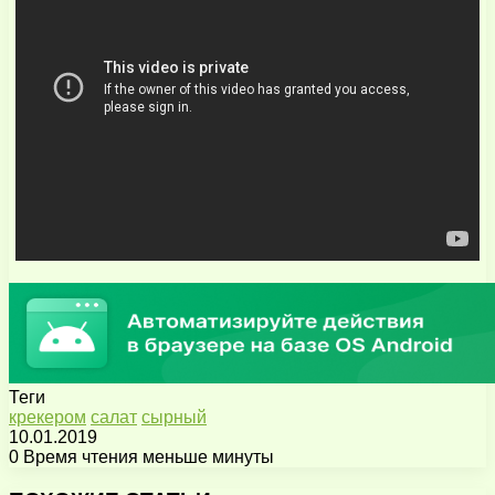
Теги
крекером
салат
сырный
10.01.2019
0
Время чтения меньше минуты
Facebook
X
Pinterest
Вконтакте
Одноклассники
Messenger
Messenger
WhatsApp
Telegram
Viber
Поделиться
Печатать