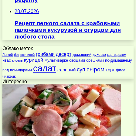
28.07.2026
Рецепт легкого салата с крабовыми
палочками кукурузой и огурцом для
любого стола
Облако меток
десерт
грибами
домашний
духовке
Легкий
без
ветчиной
картофелем
курицей
квас
по-домашнему
мультиварке
овощами
орешками
кисель
салат
суп
сыром
слоеный
торт
под
помидорами
филе
чизкейк
Интересно