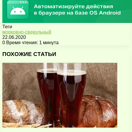
Теги
морковно-свекольный
22.06.2020
0
Время чтения: 1 минута
Facebook
X
Pinterest
Вконтакте
Одноклассники
Messenger
Messenger
WhatsApp
Telegram
Viber
Поделиться
Печатать
через
ПОХОЖИЕ СТАТЬИ
электронную
почту