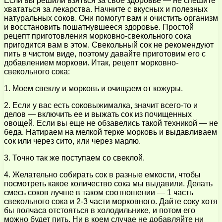
Если вы решили взяться за свое здоровье — не спешите
хвататься за лекарства. Начните с вкусных и полезных
натуральных соков. Они помогут вам и очистить организм
и восстановить пошатнувшееся здоровье. Простой
рецепт приготовления морковно-свекольного сока
пригодится вам в этом. Свекольный сок не рекомендуют
пить в чистом виде, поэтому давайте приготовим его с
добавлением моркови. Итак, рецепт морковно-
свекольного сока:
1. Моем свеклу и морковь и очищаем от кожуры.
2. Если у вас есть соковыжималка, значит всего-то и
делов — включить ее и выжать сок из почищенных
овощей. Если вы еще не обзавелись такой техникой — не
беда. Натираем на мелкой терке морковь и выдавливаем
сок или через сито, или через марлю.
3. Точно так же поступаем со свеклой.
4. Желательно собирать сок в разные емкости, чтобы
посмотреть какое количество сока мы выдавили. Делать
смесь соков лучше в таком соотношении — 1 часть
свекольного сока и 2-3 части морковного. Дайте соку хотя
бы полчаса отстояться в холодильнике, и потом его
можно будет пить. Ни в коем случае не добавляйте ни