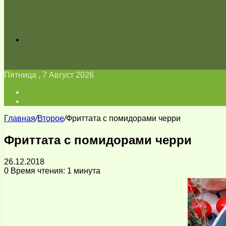
Искать
Пятница , 7 Август 2026
Войти
Switch
skin
Главная
/
Второе
/
Фриттата с помидорами черри
Фриттата с помидорами черри
26.12.2018
0
Время чтения: 1 минута