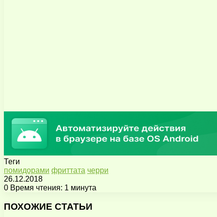
Теги
помидорами
фриттата
черри
26.12.2018
0
Время чтения: 1 минута
Facebook
X
Pinterest
Вконтакте
Одноклассники
Messenger
Messenger
WhatsApp
Telegram
Viber
Поделиться
Печатать
через
ПОХОЖИЕ СТАТЬИ
электронную