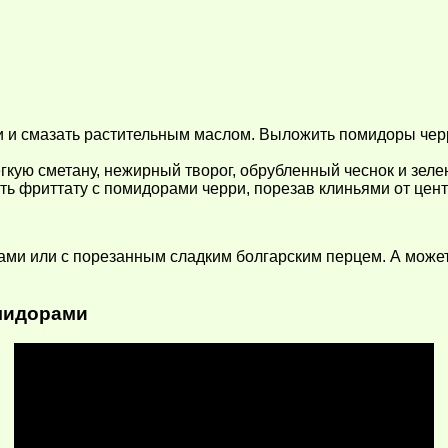
 и смазать растительным маслом. Выложить помидоры черри
кую сметану, нежирный творог, обрубленный чеснок и зеле
ать фриттату с помидорами черри, порезав клиньями от цен
ами или с порезанным сладким болгарским перцем. А може
мидорами