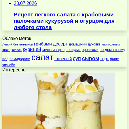
28.07.2026
Рецепт легкого салата с крабовыми
палочками кукурузой и огурцом для
любого стола
Облако меток
десерт
грибами
домашний
духовке
Легкий
без
ветчиной
картофелем
курицей
квас
по-домашнему
мультиварке
овощами
орешками
кисель
салат
суп
сыром
слоеный
торт
под
помидорами
филе
чизкейк
Интересно