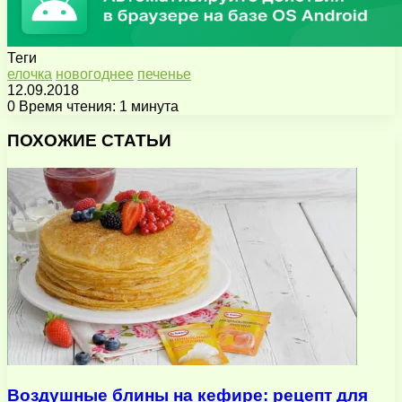
Теги
елочка
новогоднее
печенье
12.09.2018
0
Время чтения: 1 минута
Facebook
X
Pinterest
Вконтакте
Одноклассники
Messenger
Messenger
WhatsApp
Telegram
Viber
Поделиться
Печатать
через
ПОХОЖИЕ СТАТЬИ
электронную
почту
Воздушные блины на кефире: рецепт для