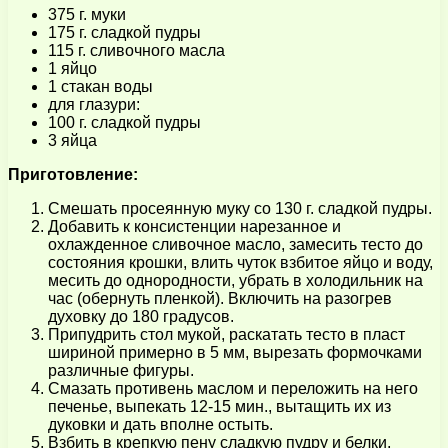
375 г. муки
175 г. сладкой пудры
115 г. сливочного масла
1 яйцо
1 стакан воды
для глазури:
100 г. сладкой пудры
3 яйца
Приготовление:
Смешать просеянную муку со 130 г. сладкой пудры.
Добавить к консистенции нарезанное и
охлажденное сливочное масло, замесить тесто до
состояния крошки, влить чуток взбитое яйцо и воду,
месить до однородности, убрать в холодильник на
час (обернуть пленкой). Включить на разогрев
духовку до 180 градусов.
Припудрить стол мукой, раскатать тесто в пласт
шириной примерно в 5 мм, вырезать формочками
различные фигуры.
Смазать противень маслом и переложить на него
печенье, выпекать 12-15 мин., вытащить их из
дуковки и дать вполне остыть.
Взбить в крепкую пену сладкую пудру и белки,