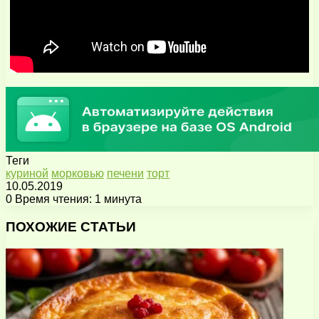
Теги
куриной
морковью
печени
торт
10.05.2019
0
Время чтения: 1 минута
Facebook
X
Pinterest
Вконтакте
Одноклассники
Messenger
Messenger
WhatsApp
Telegram
Viber
Поделиться
Печатать
через
ПОХОЖИЕ СТАТЬИ
электронную
почту