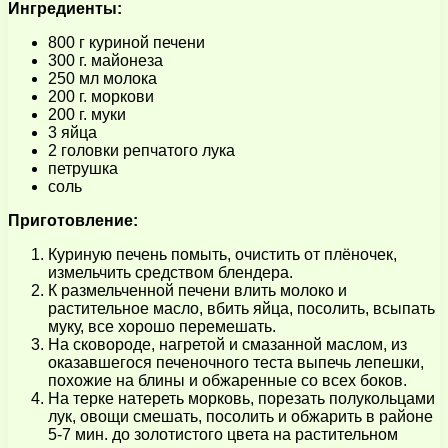
Ингредиенты:
800 г куриной печени
300 г. майонеза
250 мл молока
200 г. моркови
200 г. муки
3 яйца
2 головки репчатого лука
петрушка
соль
Приготовление:
Куриную печень помыть, очистить от плёночек,
измельчить средством блендера.
К размельченной печени влить молоко и
растительное масло, вбить яйца, посолить, всыпать
муку, все хорошо перемешать.
На сковороде, нагретой и смазанной маслом, из
оказавшегося печеночного теста выпечь лепешки,
похожие на блины и обжаренные со всех боков.
На терке натереть морковь, порезать полукольцами
лук, овощи смешать, посолить и обжарить в районе
5-7 мин. до золотистого цвета на растительном