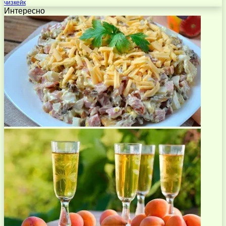
чизкейк
Интересно