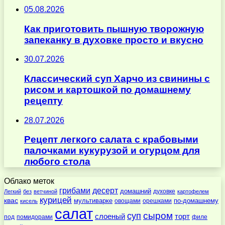
05.08.2026
Как приготовить пышную творожную
запеканку в духовке просто и вкусно
30.07.2026
Классический суп Харчо из свинины с
рисом и картошкой по домашнему
рецепту
28.07.2026
Рецепт легкого салата с крабовыми
палочками кукурузой и огурцом для
любого стола
Облако меток
десерт
грибами
домашний
духовке
Легкий
без
ветчиной
картофелем
курицей
квас
по-домашнему
мультиварке
овощами
орешками
кисель
салат
суп
сыром
слоеный
торт
под
помидорами
филе