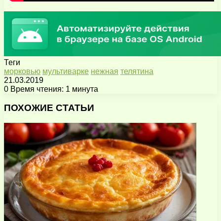
Теги
морковью
мультиварке
нежная
телятина
21.03.2019
0
Время чтения: 1 минута
Facebook
X
Pinterest
Вконтакте
Одноклассники
Messenger
Messenger
WhatsApp
Telegram
Viber
Поделиться
Печатать
через
ПОХОЖИЕ СТАТЬИ
электронную
почту