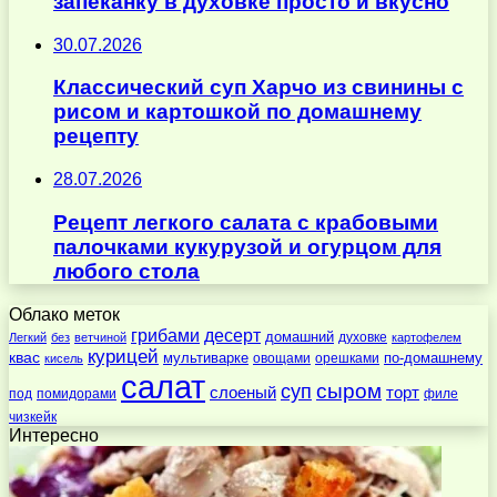
запеканку в духовке просто и вкусно
30.07.2026
Классический суп Харчо из свинины с
рисом и картошкой по домашнему
рецепту
28.07.2026
Рецепт легкого салата с крабовыми
палочками кукурузой и огурцом для
любого стола
Облако меток
десерт
грибами
домашний
духовке
Легкий
без
ветчиной
картофелем
курицей
квас
по-домашнему
мультиварке
овощами
орешками
кисель
салат
суп
сыром
слоеный
торт
под
помидорами
филе
чизкейк
Интересно