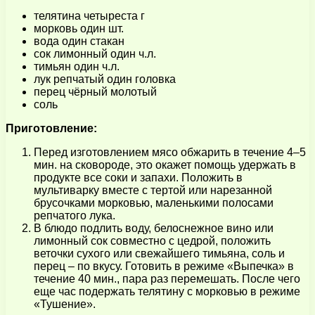
телятина четыреста г
морковь один шт.
вода один стакан
сок лимонный один ч.л.
тимьян один ч.л.
лук репчатый один головка
перец чёрный молотый
соль
Приготовление:
Перед изготовлением мясо обжарить в течение 4–5
мин. на сковороде, это окажет помощь удержать в
продукте все соки и запахи. Положить в
мультиварку вместе с тертой или нарезанной
брусочками морковью, маленькими полосами
репчатого лука.
В блюдо подлить воду, белоснежное вино или
лимонный сок совместно с цедрой, положить
веточки сухого или свежайшего тимьяна, соль и
перец – по вкусу. Готовить в режиме «Выпечка» в
течение 40 мин., пара раз перемешать. После чего
еще час подержать телятину с морковью в режиме
«Тушение».