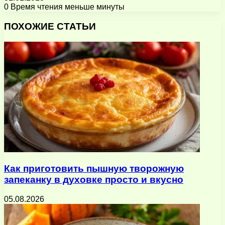
0
Время чтения меньше минуты
Facebook
X
Pinterest
Вконтакте
Одноклассники
Messenger
Messenger
WhatsApp
Telegram
Viber
Поделиться
Печатать
через
ПОХОЖИЕ СТАТЬИ
электронную
почту
Как приготовить пышную творожную
запеканку в духовке просто и вкусно
05.08.2026