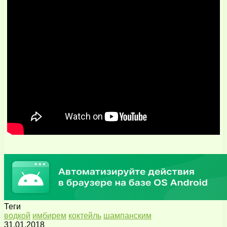
Теги
водкой
имбирем
коктейль
шампанским
31.01.2018