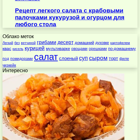
Рецепт легкого салата с крабовыми
палочками кукурузой и огурцом для
любого стола
Облако меток
десерт
грибами
домашний
духовке
Легкий
без
ветчиной
картофелем
курицей
квас
по-домашнему
мультиварке
овощами
орешками
кисель
салат
суп
сыром
слоеный
торт
под
помидорами
филе
чизкейк
Интересно