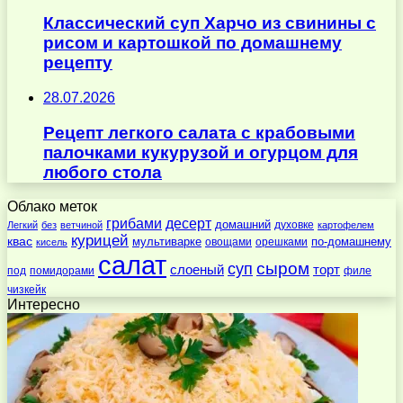
Классический суп Харчо из свинины с
рисом и картошкой по домашнему
рецепту
28.07.2026
Рецепт легкого салата с крабовыми
палочками кукурузой и огурцом для
любого стола
Облако меток
десерт
грибами
домашний
духовке
Легкий
без
ветчиной
картофелем
курицей
квас
по-домашнему
мультиварке
овощами
орешками
кисель
салат
суп
сыром
слоеный
торт
под
помидорами
филе
чизкейк
Интересно