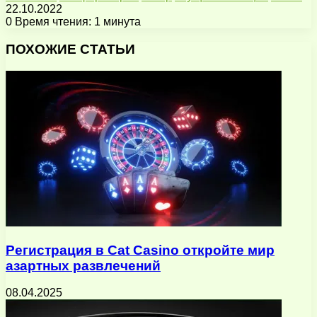
22.10.2022
0
Время чтения: 1 минута
Facebook
X
Pinterest
Вконтакте
Одноклассники
Messenger
Messenger
WhatsApp
Telegram
Viber
Поделиться
Печатать
через
ПОХОЖИЕ СТАТЬИ
электронную
почту
Регистрация в Cat Casino откройте мир
азартных развлечений
08.04.2025