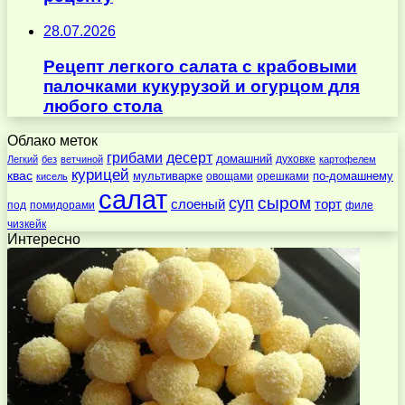
28.07.2026
Рецепт легкого салата с крабовыми
палочками кукурузой и огурцом для
любого стола
Облако меток
десерт
грибами
домашний
духовке
Легкий
без
ветчиной
картофелем
курицей
квас
по-домашнему
мультиварке
овощами
орешками
кисель
салат
суп
сыром
слоеный
торт
под
помидорами
филе
чизкейк
Интересно