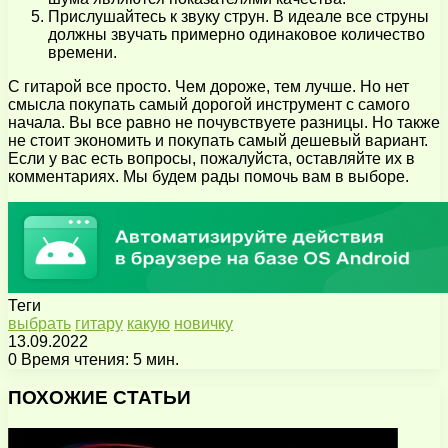
Прислушайтесь к звуку струн. В идеале все струны
должны звучать примерно одинаковое количество
времени.
С гитарой все просто. Чем дороже, тем лучше. Но нет
смысла покупать самый дорогой инструмент с самого
начала. Вы все равно не почувствуете разницы. Но также
не стоит экономить и покупать самый дешевый вариант.
Если у вас есть вопросы, пожалуйста, оставляйте их в
комментариях. Мы будем рады помочь вам в выборе.
Теги
выбрать
гитару
какую
новичку
13.09.2022
0
Время чтения: 5 мин.
Facebook
X
Pinterest
Вконтакте
Одноклассники
Messenger
Messenger
WhatsApp
Telegram
Viber
Поделиться
Печатать
через
ПОХОЖИЕ СТАТЬИ
электронную
почту