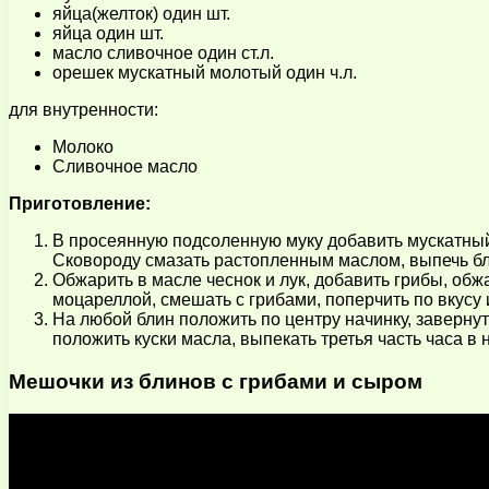
яйца(желток) один шт.
яйца один шт.
масло сливочное один ст.л.
орешек мускатный молотый один ч.л.
для внутренности:
Молоко
Сливочное масло
Приготовление:
В просеянную подсоленную муку добавить мускатный 
Сковороду смазать растопленным маслом, выпечь блин
Обжарить в масле чеснок и лук, добавить грибы, обж
моцареллой, смешать с грибами, поперчить по вкусу 
На любой блин положить по центру начинку, заверну
положить куски масла, выпекать третья часть часа в 
Мешочки из блинов с грибами и сыром