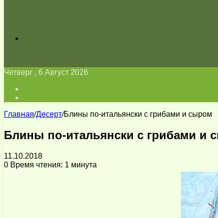
Искать
Четверг , 6 Август 2026
Войти
Switch
skin
Главная
/
Десерт
/
Блины по-итальянски с грибами и сыром
Блины по-итальянски с грибами и 
11.10.2018
0
Время чтения: 1 минута