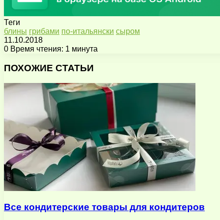
Теги
блины
грибами
по-итальянски
сыром
11.10.2018
0
Время чтения: 1 минута
Facebook
X
Pinterest
Вконтакте
Одноклассники
Messenger
Messenger
WhatsApp
Telegram
Viber
Поделиться
Печатать
через
ПОХОЖИЕ СТАТЬИ
электронную
почту
Все кондитерские товары для кондитеров