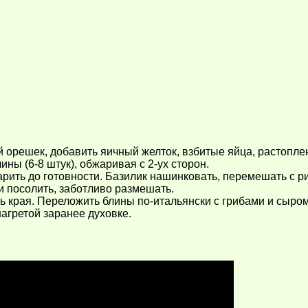
орешек, добавить яичный желток, взбитые яйца, растопленн
ы (6-8 штук), обжаривая с 2-ух сторон.
арить до готовности. Базилик нашинковать, перемешать с р
и посолить, заботливо размешать.
ть края. Переложить блины по-итальянски с грибами и сыро
нагретой заранее духовке.