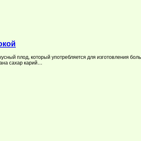
окой
кусный плод, который употребляется для изготовления бол
кана сахар карий…