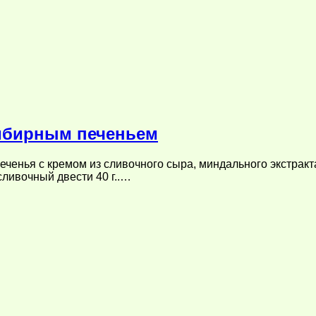
мбирным печеньем
еченья с кремом из сливочного сыра, миндального экстракт
сливочный двести 40 г..…