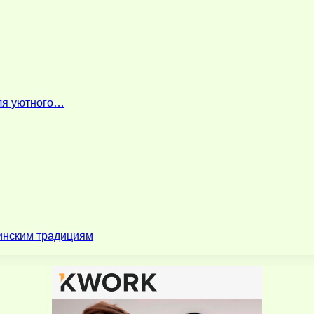
для уютного…
зинским традициям