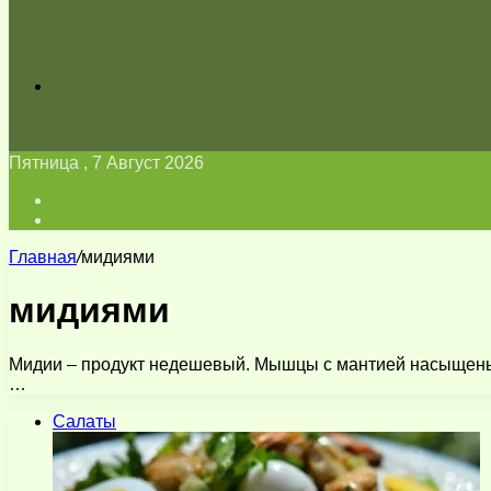
Искать
Пятница , 7 Август 2026
Войти
Switch
skin
Главная
/
мидиями
мидиями
Мидии – продукт недешевый. Мышцы с мантией насыщены б
…
Салаты