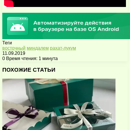
Теги
восточный
миндалем
рахат-лукум
11.09.2019
0
Время чтения: 1 минута
Facebook
X
Pinterest
Вконтакте
Одноклассники
Messenger
Messenger
WhatsApp
Telegram
Viber
Поделиться
Печатать
через
ПОХОЖИЕ СТАТЬИ
электронную
почту