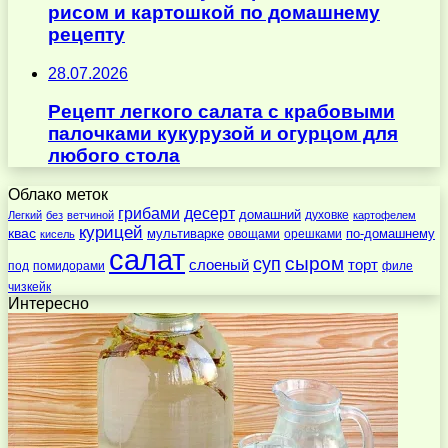
рисом и картошкой по домашнему
рецепту
28.07.2026
Рецепт легкого салата с крабовыми
палочками кукурузой и огурцом для
любого стола
Облако меток
десерт
грибами
домашний
духовке
Легкий
без
ветчиной
картофелем
курицей
квас
по-домашнему
мультиварке
овощами
орешками
кисель
салат
суп
сыром
слоеный
торт
под
помидорами
филе
чизкейк
Интересно