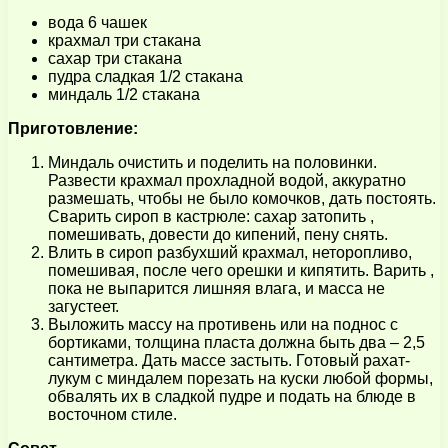
вода 6 чашек
крахмал три стакана
сахар три стакана
пудра сладкая 1/2 стакана
миндаль 1/2 стакана
Приготовление:
Миндаль очистить и поделить на половинки.
Развести крахмал прохладной водой, аккуратно
размешать, чтобы не было комочков, дать постоять.
Сварить сироп в кастрюле: сахар затопить ,
помешивать, довести до кипений, пену снять.
Влить в сироп разбухший крахмал, неторопливо,
помешивая, после чего орешки и кипятить. Варить ,
пока не выпарится лишняя влага, и масса не
загустеет.
Выложить массу на противень или на поднос с
бортиками, толщина пласта должна быть два – 2,5
сантиметра. Дать массе застыть. Готовый рахат-
лукум с миндалем порезать на куски любой формы,
обвалять их в сладкой пудре и подать на блюде в
восточном стиле.