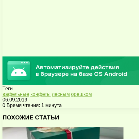
Теги
вафельные
конфеты
лесным
орешком
06.09.2019
0
Время чтения: 1 минута
Facebook
X
Pinterest
Вконтакте
Одноклассники
Messenger
Messenger
WhatsApp
Telegram
Viber
Поделиться
Печатать
через
ПОХОЖИЕ СТАТЬИ
электронную
почту